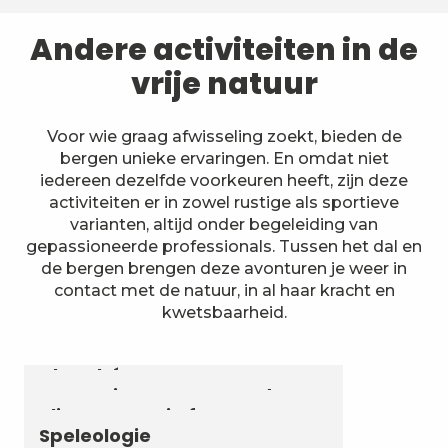
Andere activiteiten in de
vrije natuur
Voor wie graag afwisseling zoekt, bieden de
bergen unieke ervaringen. En omdat niet
iedereen dezelfde voorkeuren heeft, zijn deze
activiteiten er in zowel rustige als sportieve
varianten, altijd onder begeleiding van
gepassioneerde professionals. Tussen het dal en
de bergen brengen deze avonturen je weer in
contact met de natuur, in al haar kracht en
kwetsbaarheid.
Astronomie & Sterrenhemel
Luchtvaartactiviteiten
Zomerbiatlon en skirollen in
Chambéry Montagnes
Canyoning en aquarando
Klimmen en via ferrata
Speleologie