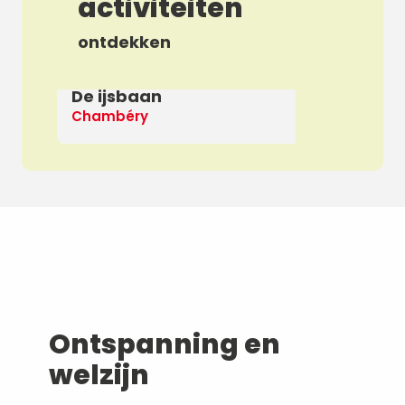
activiteiten
ontdekken
De ijsbaan
Ap
Chambéry
De
Ontspanning en
welzijn