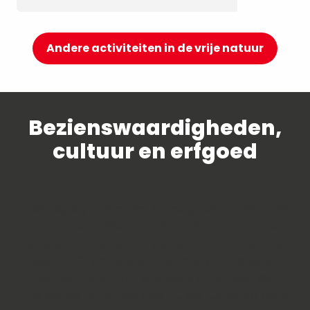
Andere activiteiten in de vrije natuur
Bezienswaardigheden,
cultuur en erfgoed
In de regio „ Chambéry Montagnes “ beleef je de
cultuur te midden van de landschappen. Hier
vertellen valleien en bergen samen hun verhalen.
Begin in Chambéry, de voormalige hoofdstad
van de Staten van Savoye, slenter door de
„traboules“ en ontdek de musea. Ga vervolgens