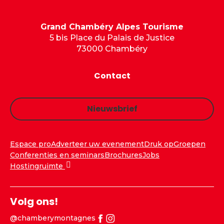
Grand Chambéry Alpes Tourisme
5 bis Place du Palais de Justice
73000 Chambéry
Contact
Nieuwsbrief
Espace pro
Adverteer uw evenement
Druk op
Groepen
Conferenties en seminars
Brochures
Jobs
Hostingruimte
Volg ons!
@chamberymontagnes