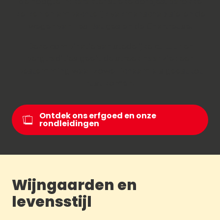
de hoogte in: karakteristieke dorpjes, barokke
kerken en ambachtelijk vakmanschap sieren de
wegen van Les Bauges en de Chartreuse.
Deze combinatie van stedelijke cultuur en
bergtradities geeft de streek haar ziel: een
bestemming waar zowel lichaam als geest tot
rust komen.
Ontdek ons erfgoed en onze
rondleidingen
Wijngaarden en
levensstijl