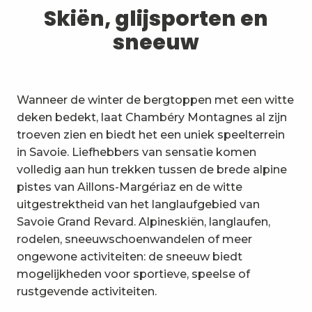
1
Skiën, glijsporten en sneeuw
Skiën, glijsporten en
sneeuw
2
Wandelpaden en wandelingen
3
Trail-ervaring
Wanneer de winter de bergtoppen met een witte
4
Wielrennen
deken bedekt, laat Chambéry Montagnes al zijn
troeven zien en biedt het een uniek speelterrein
5
Mountainbiken in de Bauges
in Savoie. Liefhebbers van sensatie komen
volledig aan hun trekken tussen de brede alpine
6
Andere activiteiten in de vrije
pistes van Aillons-Margériaz en de witte
natuur
uitgestrektheid van het langlaufgebied van
7
Bezienswaardigheden, cultuur
Savoie Grand Revard. Alpineskiën, langlaufen,
en erfgoed
rodelen, sneeuwschoenwandelen of meer
8
ongewone activiteiten: de sneeuw biedt
Wijngaarden
mogelijkheden voor sportieve, speelse of
9
rustgevende activiteiten.
Indooractiviteiten