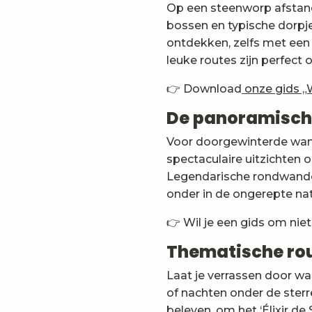
Op een steenworp afstand
La grande cascade de la Doria en boucle
bossen en typische dorpj
De wijngaardweg
ontdekken, zelfs met een 
Promenade autour du Revard
leuke routes zijn perfect
Mont Grêle via de Col Saint Michel
De chalets Fullie en Cha in een lus van École
👉 Download
onze gids „
De panoramische
Voor doorgewinterde wand
spectaculaire uitzichten
Legendarische rondwandel
onder in de ongerepte na
👉 Wil je een gids om niet
Thematische rou
Laat je verrassen door wa
of nachten onder de ster
beleven, om het ‘Élixir de 