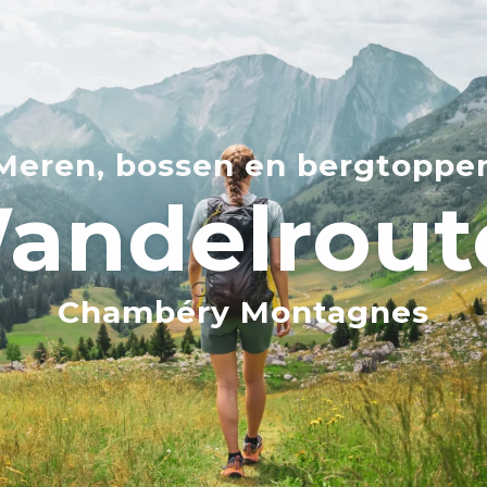
Meren, bossen en bergtoppe
andelrout
Chambéry Montagnes