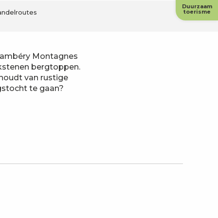
Duurzaam
ndelroutes
toerisme
n Chambéry Montagnes
lkstenen bergtoppen.
 houdt van rustige
gstocht te gaan?
avoris