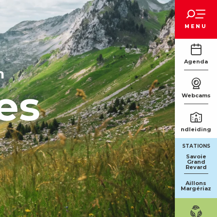
Voir les favoris
MENU
Agenda
n
es
Webcams
Rondleidinge
STATIONS
Savoie
Grand
Revard
Aillons
Margériaz