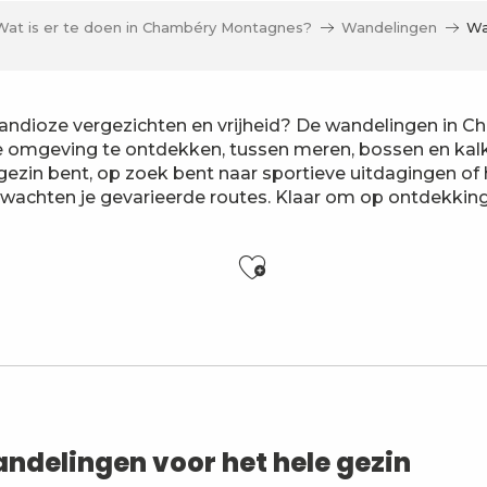
Wat is er te doen in Chambéry Montagnes?
Wandelingen
Wa
, grandioze vergezichten en vrijheid? De wandelingen i
e omgeving te ontdekken, tussen meren, bossen en ka
gezin bent, op zoek bent naar sportieve uitdagingen of
 wachten je gevarieerde routes. Klaar om op ontdekkin
Ajouter aux f
 La Motte Servolex
ndelingen voor het hele gezin