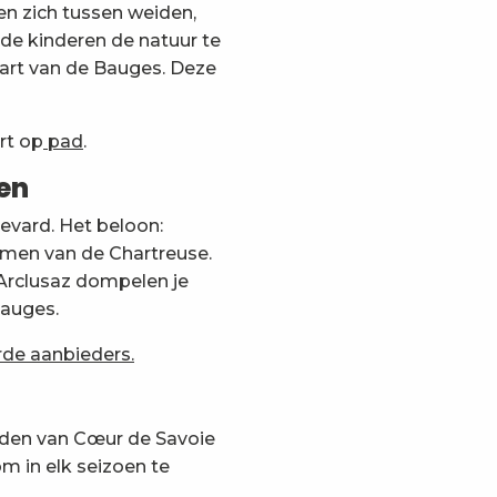
n zich tussen weiden,
de kinderen de natuur te
hart van de Bauges. Deze
rt op
pad
.
en
evard. Het beloon:
mmen van de Chartreuse.
Arclusaz dompelen je
Bauges.
rde aanbieders.
arden van Cœur de Savoie
 in elk seizoen te