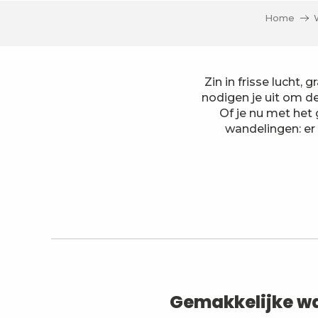
Home
Zin in frisse lucht
nodigen je uit om d
Of je nu met het 
wandelingen: er
Parcours d'orientation A la découverte de la ville de
La Galoppaz depuis le Lindar
Het rondje Coche
Mont Saint Michel en het croix Tête de Beurre
De Margériaz van Aillon le Jeune
Gemakkelijke wa
Jean-Jacques Rousseau's wandeling
Le Trou de la Doria