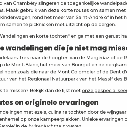
 van Chambéry slingeren de toegankelijke wandelpade
es. Maak gebruik van deze korte routes om samen met 
kinderwagen, rond het meer van Saint-André of in het 
 om samen te picknicken met uitzicht op de bergen.
Wandelingen en korte tochten“
en ga met een gerust ha
 wandelingen die je niet mag miss
elaars: trek naar de hoogten van de Margériaz of de R
 op de Mont-Blanc, het meer van Bourget en de bergka
ingen zoals die naar de Mont Colombier of de Dent d’
tuur van het Regionaal Natuurpark van het Massif des 
s te missen? Bekijk dan de lijst met
onze gespecialisee
tes en originele ervaringen
ndelingen met ezels, culinaire tochten door de wijnga
renhemel op onze kampeerplekken. Unieke ervaringen om
Savoie’ in de
buitenlucht
te proeven!