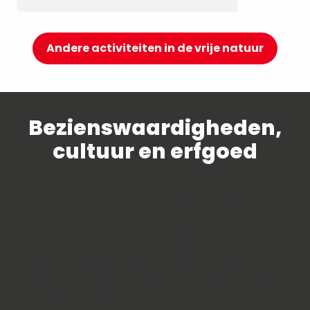
Andere activiteiten in de vrije natuur
Bezienswaardigheden,
cultuur en erfgoed
In de regio „ Chambéry Montagnes “ beleef je de
cultuur te midden van de landschappen. Hier
vertellen valleien en bergen samen hun verhalen.
Begin in Chambéry, de voormalige hoofdstad
van de Staten van Savoye, slenter door de
„traboules“ en ontdek de musea. Ga vervolgens