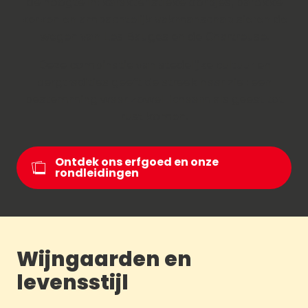
de hoogte in: karakteristieke dorpjes, barokke
kerken en ambachtelijk vakmanschap sieren de
wegen van Les Bauges en de Chartreuse.
Deze combinatie van stedelijke cultuur en
bergtradities geeft de streek haar ziel: een
bestemming waar zowel lichaam als geest tot
rust komen.
Ontdek ons erfgoed en onze
rondleidingen
Wijngaarden en
levensstijl