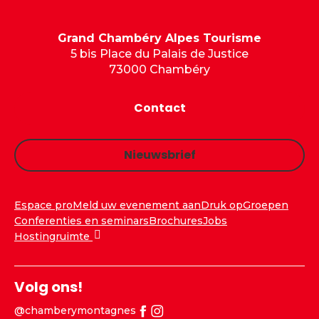
Grand Chambéry Alpes Tourisme
5 bis Place du Palais de Justice
73000 Chambéry
Contact
Nieuwsbrief
Espace pro
Meld uw evenement aan
Druk op
Groepen
Conferenties en seminars
Brochures
Jobs
Hostingruimte
Volg ons!
@chamberymontagnes