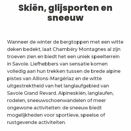
1
Skiën, glijsporten en sneeuw
Skiën, glijsporten en
sneeuw
2
Wandelpaden en wandelingen
3
Trail-ervaring
Wanneer de winter de bergtoppen met een witte
4
Wielrennen
deken bedekt, laat Chambéry Montagnes al zijn
troeven zien en biedt het een uniek speelterrein
5
Mountainbiken in de Bauges
in Savoie. Liefhebbers van sensatie komen
volledig aan hun trekken tussen de brede alpine
6
Andere activiteiten in de vrije
pistes van Aillons-Margériaz en de witte
natuur
uitgestrektheid van het langlaufgebied van
7
Bezienswaardigheden, cultuur
Savoie Grand Revard. Alpineskiën, langlaufen,
en erfgoed
rodelen, sneeuwschoenwandelen of meer
8
ongewone activiteiten: de sneeuw biedt
Wijngaarden
mogelijkheden voor sportieve, speelse of
9
rustgevende activiteiten.
Indooractiviteiten