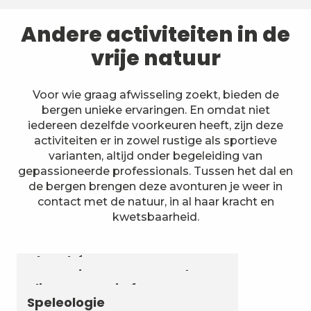
Andere activiteiten in de
vrije natuur
Voor wie graag afwisseling zoekt, bieden de
bergen unieke ervaringen. En omdat niet
iedereen dezelfde voorkeuren heeft, zijn deze
activiteiten er in zowel rustige als sportieve
varianten, altijd onder begeleiding van
gepassioneerde professionals. Tussen het dal en
de bergen brengen deze avonturen je weer in
contact met de natuur, in al haar kracht en
kwetsbaarheid.
Astronomie & Sterrenhemel
Luchtvaartactiviteiten
Zomerbiatlon en skirollen in
Chambéry Montagnes
Canyoning en aquarando
Klimmen en via ferrata
Speleologie