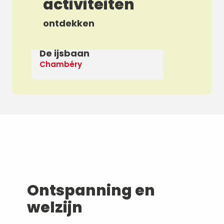
activiteiten
ontdekken
De ijsbaan
Ap
Chambéry
De
Ontspanning en
welzijn