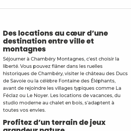
Studio Duplex n°127 - Le Colombier - Mme Kappler
Le Gîte Jacquot
La Cheminée - Appartement 4 personnes - Lentes P
Wool Inn
La Tour de Contrôle - Appartement Concorde
Des locations au cœur d’une
Gîte Le Moulin - Rochette -avec spa
destination entre ville et
Chalet Nordique 31
montagnes
Le Sainte-Anne n°29 - M. Falconnet
La Cabane aux étoiles
Séjourner à Chambéry Montagnes, c’est choisir la
Appartement n°1 - M. et Mme Simond
liberté. Vous pouvez flâner dans les ruelles
La Revardière - Les Belledonnes n° 16
Philibert Jacques
historiques de Chambéry, visiter le château des Ducs
de Savoie ou la célèbre Fontaine des Éléphants,
avant de rejoindre les villages typiques comme La
Féclaz ou Le Noyer. Les locations de vacances, du
studio moderne au chalet en bois, s’adaptent à
toutes vos envies.
Profitez d’un terrain de jeux
grandeur nature