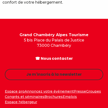
confort de votre hébergement.
Grand Chambéry Alpes Tourisme
5 bis Place du Palais de Justice
73000 Chambéry
☎ Nous contacter
Je m'inscris à la newsletter
Espace pro
Annoncez votre événement
Presse
Groupes
Congrès et séminaires
Brochures
Emplois
Espace hébergeur