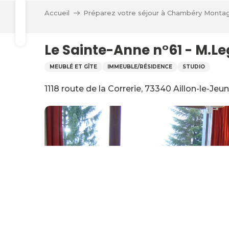
Aller
Accueil
Préparez votre séjour à Chambéry Monta
au
Recherche
contenu
principal
Le Sainte-Anne n°61 - M.L
MEUBLÉ ET GÎTE
IMMEUBLE/RÉSIDENCE
STUDIO
1118 route de la Correrie, 73340 Aillon-le-Jeu
ve