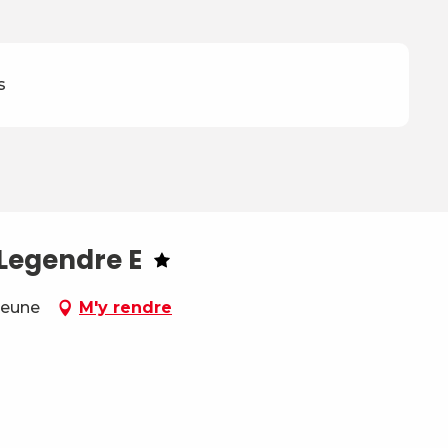
s
.Legendre E
-Jeune
M'y rendre