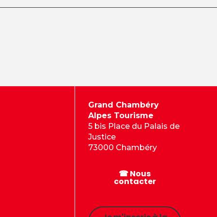
Grand Chambéry
Alpes Tourisme
5 bis Place du Palais de
Justice
73000 Chambéry
☎ Nous
contacter