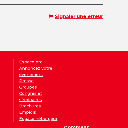
Signaler une erreur
Espace pro
Annoncez votre
événement
Presse
Groupes
Congrès et
séminaires
Brochures
Emplois
Espace hébergeur
Comment