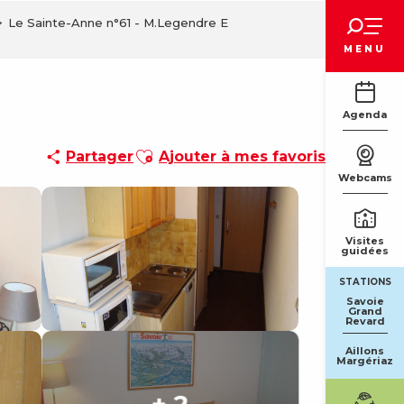
Voir les favoris
Le Sainte-Anne n°61 - M.Legendre E
MENU
Agenda
Ajouter aux favoris
Partager
Ajouter à mes favoris
Webcams
Visites
guidées
STATIONS
Savoie
Grand
Revard
Aillons
Margériaz
+ 2