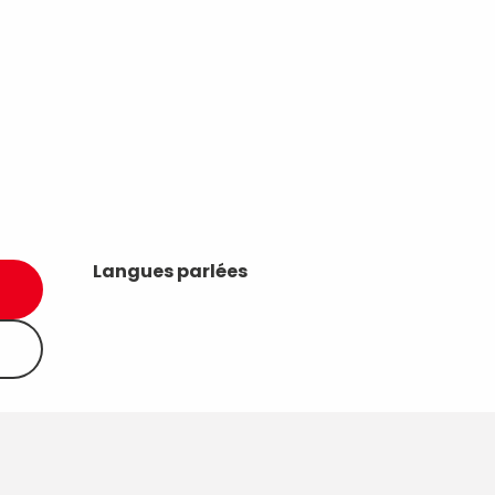
Langues parlées
Langues parlées