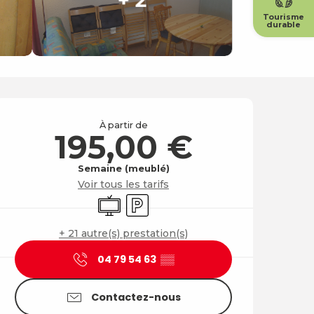
Tourisme
durable
Ouverture et coordonné
À partir de
195,00 €
Semaine (meublé)
Voir tous les tarifs
Télévision
Parking
+ 21 autre(s) prestation(s)
04 79 54 63
▒▒
Contactez-nous