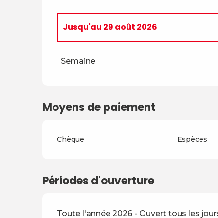
Jusqu'au
29 août 2026
Du
5 avril 2026
au
4 juillet 2026
Semaine
Du
30 août 2026
au
18 décembre 2026
Moyens de paiement
Du
19 décembre 2026
au
3 avril 2027
Du
4 avril 2027
au
2 juillet 2027
Chèque
Espèces
Du
3 juillet 2027
au
28 août 2027
Périodes d'ouverture
Du
29 août 2027
au
17 décembre 2027
Toute l'année 2026 - Ouvert tous les jour