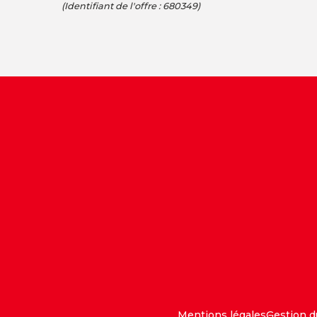
(Identifiant de l'offre :
680349
)
Mentions légales
Gestion 