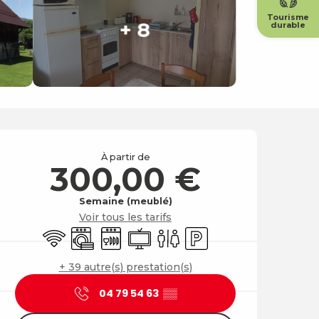
Tourisme
+ 8
durable
Ouverture et coordonné
À partir de
300,00 €
Semaine (meublé)
Voir tous les tarifs
WiFi
Lave linge
Lave vaisselle
Télévision
Toilettes
Parking
+ 39 autre(s) prestation(s)
04 79 54 63
▒▒