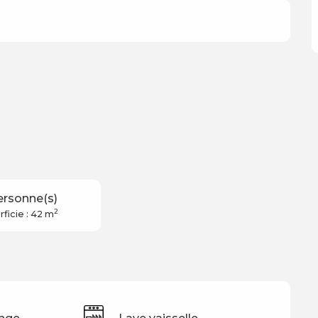
ersonne(s)
2
ficie : 42 m