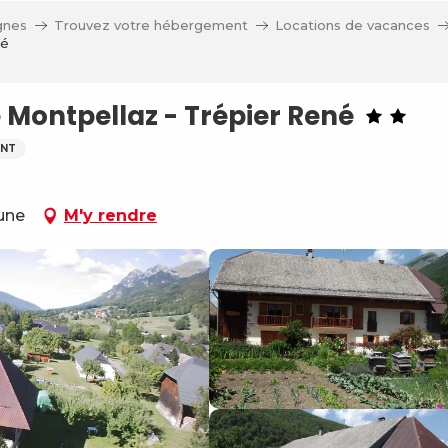
gnes
Trouvez votre hébergement
Locations de vacances
né
Montpellaz - Trépier René
NT
eune
M'y rendre