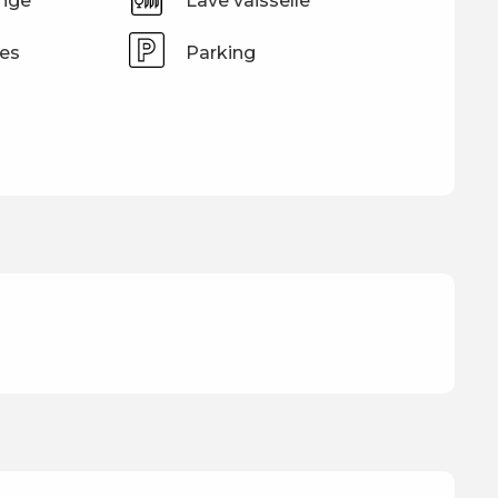
inge
Lave vaisselle
tes
Parking