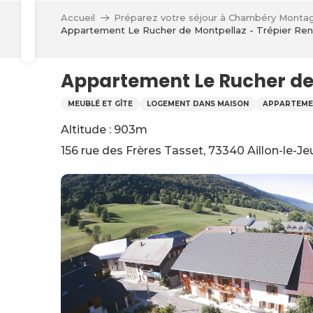
Aller
Accueil
Préparez votre séjour à Chambéry Monta
au
Appartement Le Rucher de Montpellaz - Trépier Re
Recherche
contenu
principal
Appartement Le Rucher de 
MEUBLÉ ET GÎTE
LOGEMENT DANS MAISON
APPARTEME
Altitude : 903m
156 rue des Frères Tasset, 73340 Aillon-le-J
ve