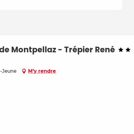
e Montpellaz - Trépier René
e-Jeune
M'y rendre