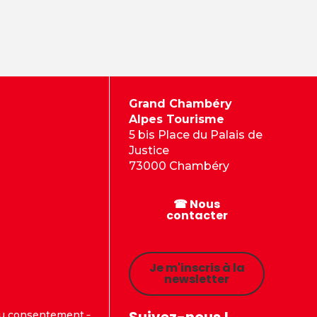
Grand Chambéry
Alpes Tourisme
5 bis Place du Palais de
Justice
73000 Chambéry
☎ Nous
contacter
Je m'inscris à la
newsletter
Suivez-nous !
du consentement