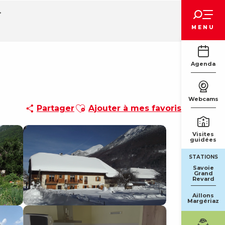
Voir les favoris
MENU
Agenda
Webcams
Ajouter aux favoris
Partager
Ajouter à mes favoris
Visites
guidées
STATIONS
Savoie
Grand
Revard
Aillons
Margériaz