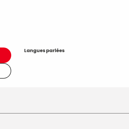
Langues parlées
Langues parlées