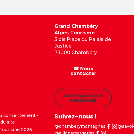
Grand Chambéry
Alpes Tourisme
5 bis Place du Palais de
Justice
73000 Chambéry
☎ Nous
contacter
Je m'inscris à la
newsletter
Suivez-nous !
du consentement
du site
@chamberymontagnes
@savoi
Tourisme 2026
@aillonsmargeriaz