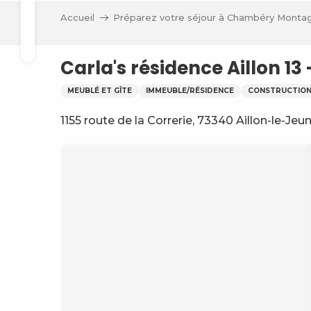
Aller
Accueil
Préparez votre séjour à Chambéry Monta
au
Recherche
contenu
principal
Carla's résidence Aillon 13
MEUBLÉ ET GÎTE
IMMEUBLE/RÉSIDENCE
CONSTRUCTION
1155 route de la Correrie, 73340 Aillon-le-Jeu
ve