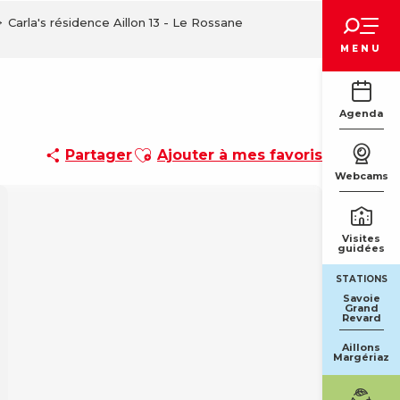
Voir les favoris
Carla's résidence Aillon 13 - Le Rossane
MENU
Agenda
Ajouter aux favoris
Partager
Ajouter à mes favoris
Webcams
Visites
guidées
STATIONS
Savoie
Grand
Revard
Aillons
Margériaz