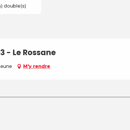
(s) double(s)
13 - Le Rossane
-Jeune
M'y rendre