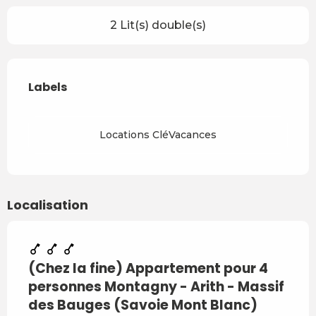
2 Lit(s) double(s)
Offres de prestations
Labels
Labels
Locations CléVacances
Localisation
(Chez la fine) Appartement pour 4
personnes Montagny - Arith - Massif
des Bauges (Savoie Mont Blanc)