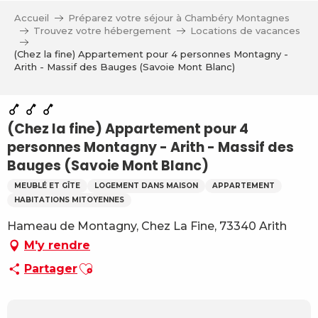
Aller
Accueil
Préparez votre séjour à Chambéry Montagnes
au
Trouvez votre hébergement
Locations de vacances
contenu
(Chez la fine) Appartement pour 4 personnes Montagny -
principal
Arith - Massif des Bauges (Savoie Mont Blanc)
(Chez la fine) Appartement pour 4
personnes Montagny - Arith - Massif des
Bauges (Savoie Mont Blanc)
MEUBLÉ ET GÎTE
LOGEMENT DANS MAISON
APPARTEMENT
HABITATIONS MITOYENNES
Hameau de Montagny, Chez La Fine, 73340 Arith
M'y rendre
Ajouter aux favoris
Partager