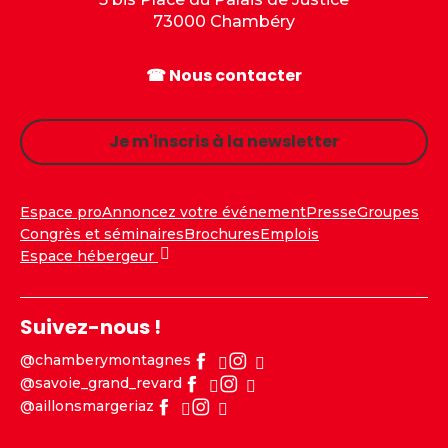
73000 Chambéry
☎ Nous contacter
Je m'inscris à la newsletter
Espace pro
Annoncez votre événement
Presse
Groupes
Congrès et séminaires
Brochures
Emplois
Espace hébergeur
Suivez-nous !
@chamberymontagnes
@savoie_grand_revard
@aillonsmargeriaz