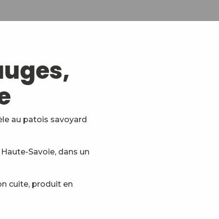
auges,
e
èle au patois savoyard
t Haute-Savoie, dans un
n cuite, produit en