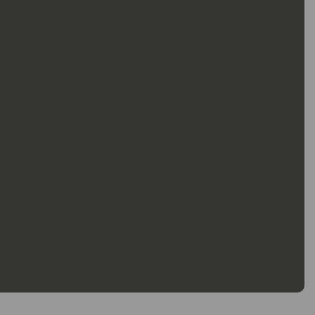
r bon, manger
vrai
s de simples balades. Elles sont l’occasion de
ent nos produits, d’échanger sur le quotidien
 et de savourer.
Tome des Bauges AOP, confitures, viande, savons au
st local, fait avec amour, souvent médaillé,
a plupart des fermes vous permettent d’acheter sur
le plaisir une fois rentré à la maison — ou pique-
ndemain.