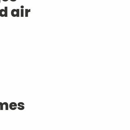
d air
rmes