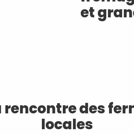
et gran
a rencontre des fe
locales