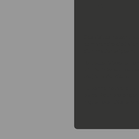
Mange
Ces visites ne sont pa
comprendre d’où vienn
d’un métier exigeant…
Raclette, faisselle, 
lait de chèvre… Tout e
toujours délicieux.
Et bonne nouvelle : l
place. Pour prolonger 
niquer local dès le le