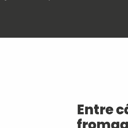
avoris
Entre c
fromag