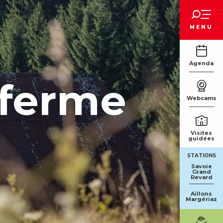
Voir les favoris
MENU
Agenda
 ferme
Webcams
Visites
guidées
STATIONS
Savoie
Grand
Revard
Aillons
Margériaz