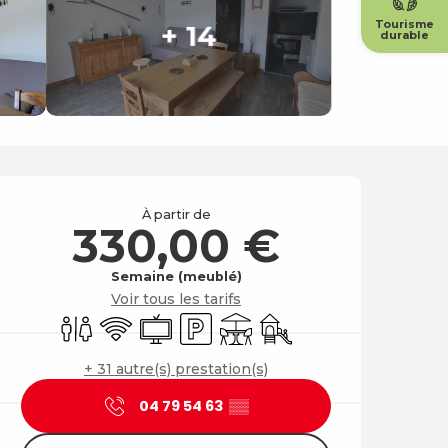
Tourisme
+ 14
durable
Ouverture et coordonné
À partir de
330,00 €
Semaine (meublé)
Voir tous les tarifs
Toilettes
WiFi
Télévision
Parking
Terrasse
Jeux pour enfants / Esp
+ 31 autre(s) prestation(s)
04 79 54 63
▒▒