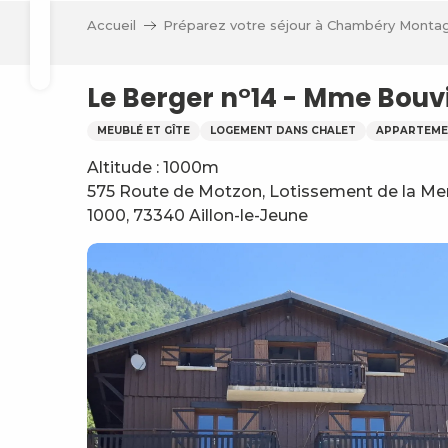
Aller
Accueil
Préparez votre séjour à Chambéry Monta
au
Recherche
contenu
principal
Le Berger n°14 - Mme Bouv
MEUBLÉ ET GÎTE
LOGEMENT DANS CHALET
APPARTEME
Altitude : 1000m
575 Route de Motzon, Lotissement de la Men
1000, 73340 Aillon-le-Jeune
ve