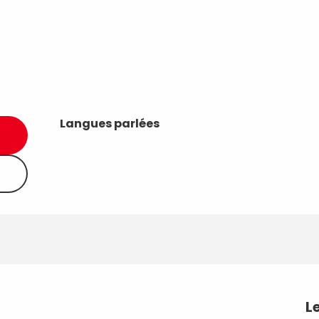
Langues parlées
Langues parlées
L