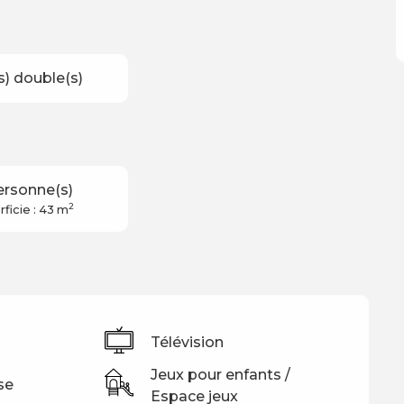
(s) double(s)
ersonne(s)
2
ficie : 43 m
Télévision
Jeux pour enfants /
se
Espace jeux