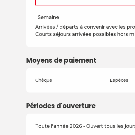
Du
5 avril 2026
au
4 juillet 2026
Semaine
Arrivées / départs à convenir avec les pro
Du
30 août 2026
au
18 décembre 2026
Courts séjours arrivées possibles hors 
Du
19 décembre 2026
au
3 avril 2027
Moyens de paiement
Du
4 avril 2027
au
2 juillet 2027
Chèque
Espèces
Du
3 juillet 2027
au
28 août 2027
Du
29 août 2027
au
17 décembre 2027
Périodes d'ouverture
Toute l'année 2026 - Ouvert tous les jour