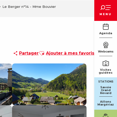
Voir les favoris
Le Berger n°14 - Mme Bouvier
MENU
Agenda
Ajouter aux favoris
Webcams
Partager
Ajouter à mes favoris
Visites
guidées
STATIONS
Savoie
Grand
Revard
Aillons
Margériaz