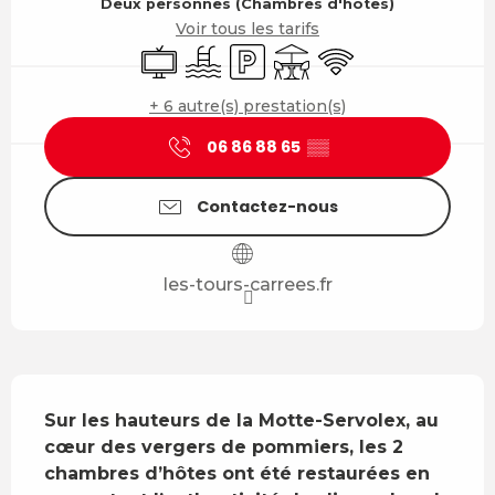
Deux personnes (Chambres d'hôtes)
Voir tous les tarifs
Télévision
Piscine
Parking
Terrasse
WiFi
+ 6 autre(s) prestation(s)
06 86 88 65
▒▒
Contactez-nous
les-tours-carrees.fr
Description
Sur les hauteurs de la Motte-Servolex, au 
cœur des vergers de pommiers, les 2 
chambres d’hôtes ont été restaurées en 