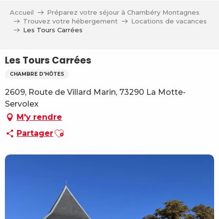
Aller
Accueil
Préparez votre séjour à Chambéry Montagnes
au
Trouvez votre hébergement
Locations de vacances
contenu
Les Tours Carrées
principal
Les Tours Carrées
CHAMBRE D'HÔTES
2609, Route de Villard Marin, 73290 La Motte-
Servolex
M'y rendre
Ajouter aux favoris
Partager